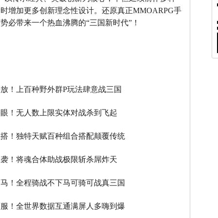
时增加更多创新理念性设计。还原真正MMOARPG手
势必带来一个热血沸腾的“三国新时代”！
】
放！上百种野外群P玩法肆意战三国
瞎眼！无人数上限实体对战杀到飞起
性搭！独特天赋百种组合搭配颠覆传统
逆袭！将魂合体助战极限斩杀屌炸天
下马！全程骑战不下马可骑可战真三国
滚服！全世界数据互通满屏人多嗨到爆