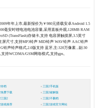
2009年年上市,最新报价为￥980元搭载安卓Android 1.5
00毫安时锂电池电池容量,采用直板外观,128MB RAM
oSD (TransFlash)存储卡,支持 电容屏触摸屏,3.5英寸
素主屏尺寸,支持MP3铃声 MID铃声 WAV铃声 AAC铃声
G铃声铃声格式,2.0版支持 蓝牙,主:320万像素 , 副:30
支持WCDMA/GSM网络模式,支持gps。
2存档
三国2手机版
2免费下载
三国2破解版
2三国2
三国2不删档
2游戏推荐
三国2游戏官方网站