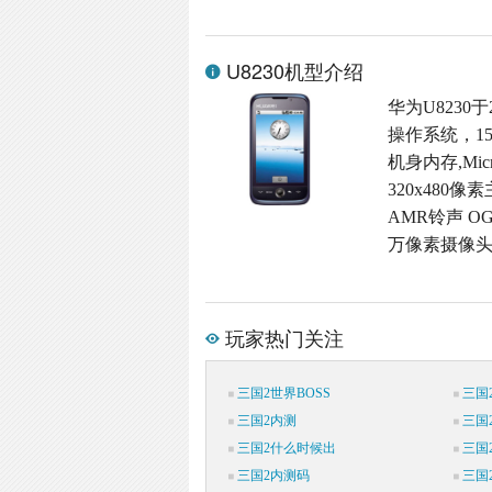
U8230机型介绍
华为U8230于
操作系统，15
机身内存,Micr
320x480像
AMR铃声 OG
万像素摄像头,
玩家热门关注
三国2世界BOSS
三国
三国2内测
三国
三国2什么时候出
三国
三国2内测码
三国