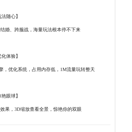
玩法随心】
、结婚、跨服战，海量玩法根本停不下来
优化体验】
擎，优化系统，占用内存低，
1M
流量玩转整天
惊艳眼球】
击效果，
3D
缩放查看全景，惊艳你的双眼