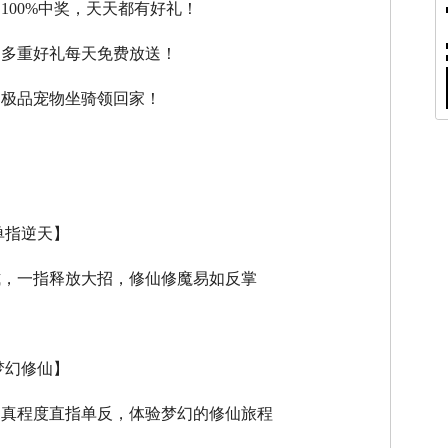
，100%中奖，天天都有好礼！
，多重好礼每天免费放送！
，极品宠物坐骑领回家！
单指逆天】
式，一指释放大招，修仙修魔易如反掌
梦幻修仙】
逼真程度直指单反，体验梦幻的修仙旅程