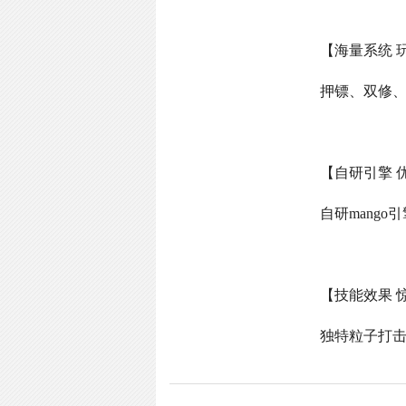
【海量系统 
押镖、双修
【自研引擎 
自研
mango
引
【技能效果 
独特粒子打