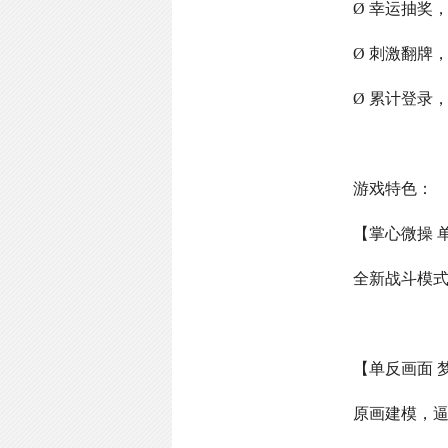
Ø 幸运抽奖
Ø 刺激翻牌
Ø 累计登录
游戏特色：
【掌心微操 
全新战斗模
【单反画面 
原画建模，