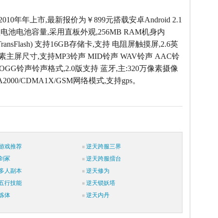
2010年年上市,最新报价为￥899元搭载安卓Android 2.1
电池电池容量,采用直板外观,256MB RAM机身内
 (TransFlash) 支持16GB存储卡,支持 电阻屏触摸屏,2.6英
0像素主屏尺寸,支持MP3铃声 MID铃声 WAV铃声 AAC铃
 OGG铃声铃声格式,2.0版支持 蓝牙,主:320万像素摄像
2000/CDMA1X/GSM网络模式,支持gps。
游戏推荐
逆天跨服三界
剑冢
逆天跨服擂台
多人副本
逆天修为
五行技能
逆天锁妖塔
炼体
逆天内丹