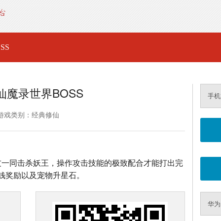
SS
仙魔录世界BOSS
手机
游戏类别：经典修仙
集合仙友一同击杀妖王，操作攻击技能的极致配合才能打出完
钱奖励以及宠物升星石。
华为