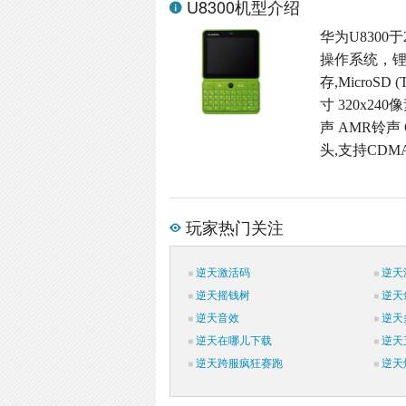
U8300机型介绍
华为U8300于
操作系统，锂
存,MicroSD
寸 320x24
声 AMR铃声
头,支持CDMA
玩家热门关注
逆天激活码
逆天
逆天摇钱树
逆天
逆天音效
逆天
逆天在哪儿下载
逆天
逆天跨服疯狂赛跑
逆天