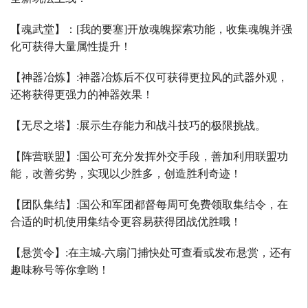
【魂武堂】：
[
我的要塞
]
开放魂魄探索功能，收集魂魄并强
化可获得大量属性提升！
【神器冶炼】
:
神器冶炼后不仅可获得更拉风的武器外观，
还将获得更强力的神器效果！
【无尽之塔】
:
展示生存能力和战斗技巧的极限挑战。
【阵营联盟】
:
国公可充分发挥外交手段，善加利用联盟功
能，改善劣势，实现以少胜多，创造胜利奇迹！
【团队集结】
:
国公和军团都督每周可免费领取集结令，在
合适的时机使用集结令更容易获得团战优胜哦！
【悬赏令】
:
在主城
-
六扇门捕快处可查看或发布悬赏，还有
趣味称号等你拿哟！