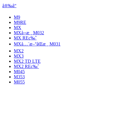
å®‰å“
M9
M9RE
MX
MXå››æ ¸ M032
MX REç‰ˆ
MXå…¨æ–°åŒæ ¸ M031
MX2
MX3
MX2 TD LTE
MX2 REç‰ˆ
M045
M353
M055