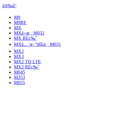
å®‰å“
M9
M9RE
MX
MXå››æ ¸ M032
MX REç‰ˆ
MXå…¨æ–°åŒæ ¸ M031
MX2
MX3
MX2 TD LTE
MX2 REç‰ˆ
M045
M353
M055