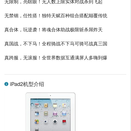
无限制，亮瞎眼！无人数上限实体对战杀到飞起
无禁锢，任性搭！独特天赋百种组合搭配颠覆传统
真合体，玩逆袭！将魂合体助战极限斩杀屌炸天
真国战，不下马！全程骑战不下马可骑可战真三国
真跨服，无滚服！全世界数据互通满屏人多嗨到爆
iPad2机型介绍