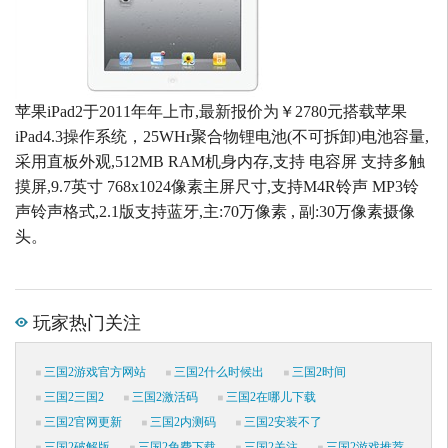
苹果iPad2于2011年年上市,最新报价为￥2780元搭载苹果
iPad4.3操作系统，25WHr聚合物锂电池(不可拆卸)电池容量,
采用直板外观,512MB RAM机身内存,支持 电容屏 支持多触
摸屏,9.7英寸 768x1024像素主屏尺寸,支持M4R铃声 MP3铃
声铃声格式,2.1版支持蓝牙,主:70万像素 , 副:30万像素摄像
头。
玩家热门关注
三国2游戏官方网站
三国2什么时候出
三国2时间
三国2三国2
三国2激活码
三国2在哪儿下载
三国2官网更新
三国2内测码
三国2安装不了
三国2破解版
三国2免费下载
三国2关注
三国2游戏推荐