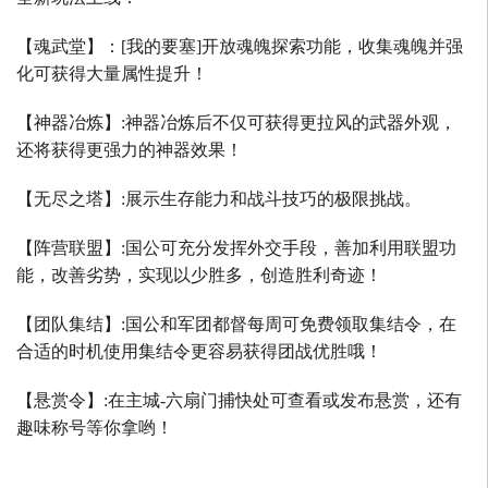
【魂武堂】：
[
我的要塞
]
开放魂魄探索功能，收集魂魄并强
化可获得大量属性提升！
【神器冶炼】
:
神器冶炼后不仅可获得更拉风的武器外观，
还将获得更强力的神器效果！
【无尽之塔】
:
展示生存能力和战斗技巧的极限挑战。
【阵营联盟】
:
国公可充分发挥外交手段，善加利用联盟功
能，改善劣势，实现以少胜多，创造胜利奇迹！
【团队集结】
:
国公和军团都督每周可免费领取集结令，在
合适的时机使用集结令更容易获得团战优胜哦！
【悬赏令】
:
在主城
-
六扇门捕快处可查看或发布悬赏，还有
趣味称号等你拿哟！