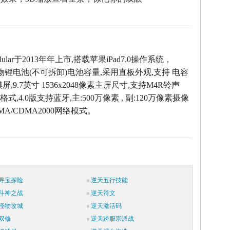
ellular于2013年年上市,搭载苹果iPad7.0操作系统，
聚合物锂电池(不可拆卸)电池容量,采用直板外观,支持 电容
,9.7英寸 1536x2048像素主屏尺寸,支持M4R铃声
式,4.0版支持蓝牙,主:500万像素 , 副:120万像素摄像
MA/CDMA2000网络模式。
寻宝探险
逆天五行技能
斗神之战
逆天符文
怪物攻城
逆天激活码
双修
逆天跨服宗派战