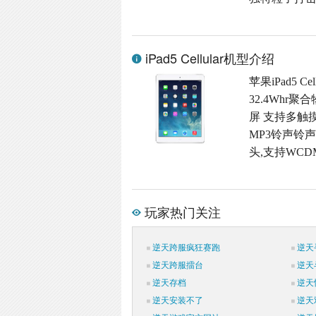
iPad5 Cellular机型介绍
苹果iPad5 C
32.4Whr
屏 支持多触摸屏
MP3铃声铃声格
头,支持WCD
玩家热门关注
逆天跨服疯狂赛跑
逆天
逆天跨服擂台
逆天
逆天存档
逆天
逆天安装不了
逆天