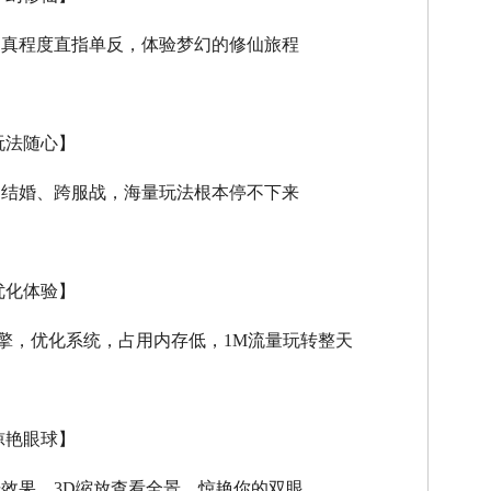
逼真程度直指单反，体验梦幻的修仙旅程
玩法随心】
、结婚、跨服战，海量玩法根本停不下来
优化体验】
擎，优化系统，占用内存低，
1M
流量玩转整天
惊艳眼球】
击效果，
3D
缩放查看全景，惊艳你的双眼