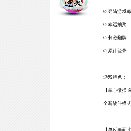
Ø 登陆游戏
Ø 幸运抽奖
Ø 刺激翻牌
Ø 累计登录
游戏特色：
【掌心微操 
全新战斗模
【单反画面 