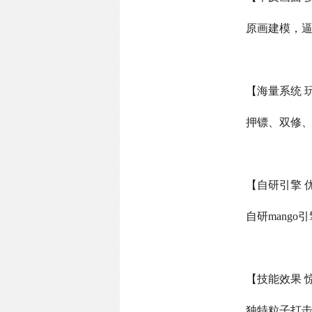
原画建模，
【海量系统 
押镖、双修
【自研引擎 
自研
mango
引
【技能效果 
独特粒子打