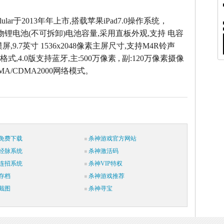
ellular于2013年年上市,搭载苹果iPad7.0操作系统，
聚合物锂电池(不可拆卸)电池容量,采用直板外观,支持 电容
,9.7英寸 1536x2048像素主屏尺寸,支持M4R铃声
式,4.0版支持蓝牙,主:500万像素 , 副:120万像素摄像
MA/CDMA2000网络模式。
免费下载
杀神游戏官方网站
经脉系统
杀神激活码
连招系统
杀神VIP特权
存档
杀神游戏推荐
截图
杀神寻宝