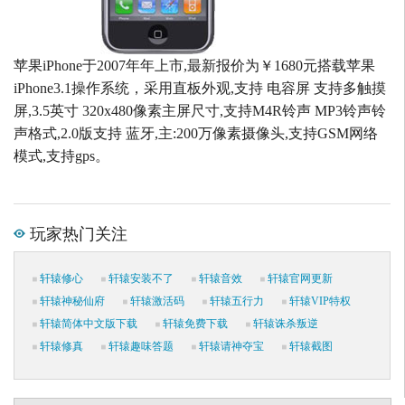
苹果iPhone于2007年年上市,最新报价为￥1680元搭载苹果
iPhone3.1操作系统，采用直板外观,支持 电容屏 支持多触摸
屏,3.5英寸 320x480像素主屏尺寸,支持M4R铃声 MP3铃声铃
声格式,2.0版支持 蓝牙,主:200万像素摄像头,支持GSM网络
模式,支持gps。
玩家热门关注
轩辕修心
轩辕安装不了
轩辕音效
轩辕官网更新
轩辕神秘仙府
轩辕激活码
轩辕五行力
轩辕VIP特权
轩辕简体中文版下载
轩辕免费下载
轩辕诛杀叛逆
轩辕修真
轩辕趣味答题
轩辕请神夺宝
轩辕截图