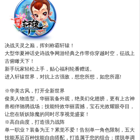
决战天灵之巅，挥剑称霸轩辕！
大型华夏神话史诗战争网游经典之作带你穿越时空，征战上
古俯瞰天下！
新手玩家轻松上手，贴心福利轮番赠送。
进入轩辕世界，对抗上古强敌，想您所想，如您所愿!
※华美古风，打开全新世界
俊美人物造型，华丽装备外观，绝美幻化翅膀，更有上古神
兽相伴驰骋战场；技能特效华丽震撼，宝石光效耀眼夺目，
让您在斩妖除魔的同时尽享视觉盛宴！
※高自由度，打造强力战阵
单一职业？装备为王？累觉不爱！告别单一角色限制，五大
技能系近百种技能自由搭配，打造属于您的组合；摆脱单调