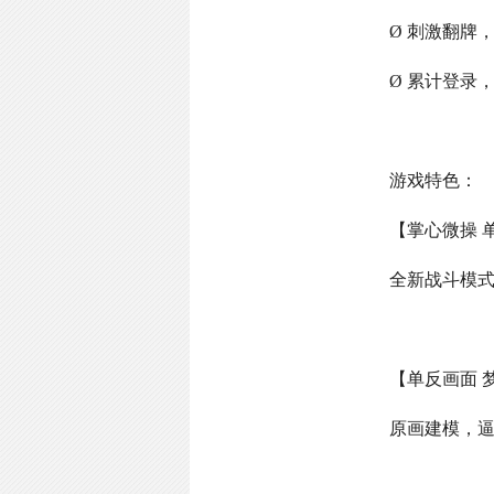
Ø 刺激翻牌
Ø 累计登录
游戏特色：
【掌心微操 
全新战斗模
【单反画面 
原画建模，