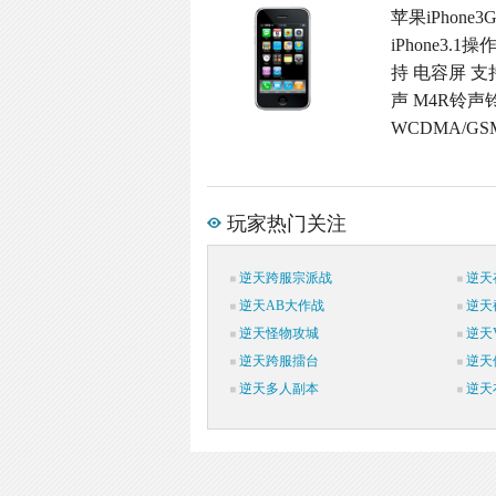
苹果iPhon
iPhone3
持 电容屏 支
声 M4R铃声
WCDMA/G
玩家热门关注
逆天跨服宗派战
逆天
逆天AB大作战
逆天
逆天怪物攻城
逆天V
逆天跨服擂台
逆天
逆天多人副本
逆天