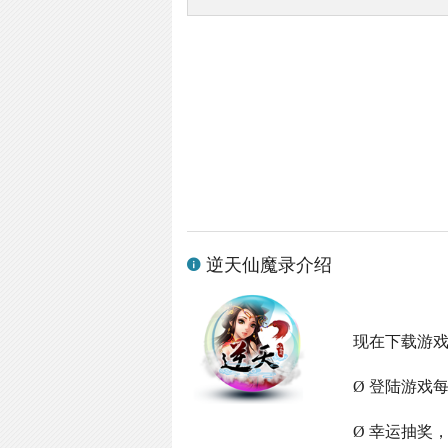
逆天仙魔录介绍
现在下载游
Ø 登陆游戏
Ø 幸运抽奖