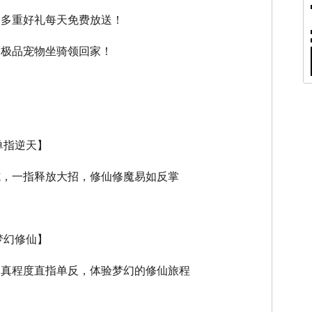
，多重好礼每天免费放送！
，极品宠物坐骑领回家！
单指逆天】
式，一指释放大招，修仙修魔易如反掌
梦幻修仙】
逼真程度直指单反，体验梦幻的修仙旅程