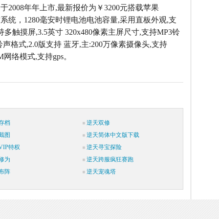
e3G于2008年年上市,最新报价为￥3200元搭载苹果
.1操作系统，1280毫安时锂电池电池容量,采用直板外观,支
持多触摸屏,3.5英寸 320x480像素主屏尺寸,支持MP3铃
铃声格式,2.0版支持 蓝牙,主:200万像素摄像头,支持
SM网络模式,支持gps。
存档
逆天双修
截图
逆天简体中文版下载
IP特权
逆天寻宝探险
修为
逆天跨服疯狂赛跑
布阵
逆天宠魂塔