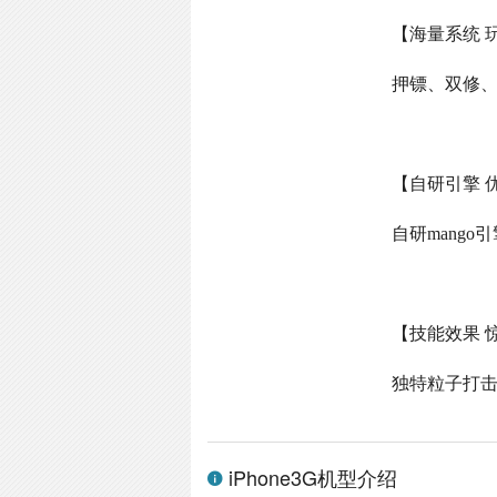
【海量系统 
押镖、双修
【自研引擎 
自研
mango
引
【技能效果 
独特粒子打
iPhone3G机型介绍