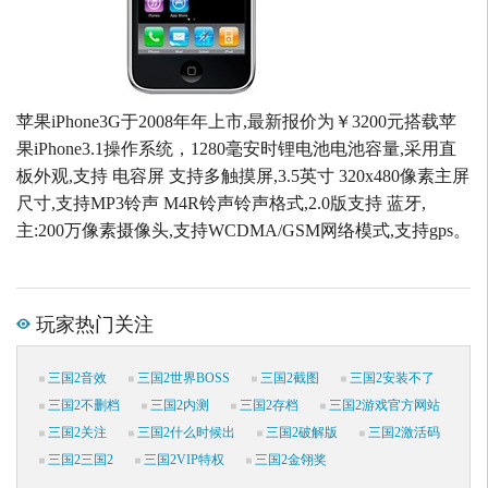
苹果iPhone3G于2008年年上市,最新报价为￥3200元搭载苹
果iPhone3.1操作系统，1280毫安时锂电池电池容量,采用直
板外观,支持 电容屏 支持多触摸屏,3.5英寸 320x480像素主屏
尺寸,支持MP3铃声 M4R铃声铃声格式,2.0版支持 蓝牙,
主:200万像素摄像头,支持WCDMA/GSM网络模式,支持gps。
玩家热门关注
三国2音效
三国2世界BOSS
三国2截图
三国2安装不了
三国2不删档
三国2内测
三国2存档
三国2游戏官方网站
三国2关注
三国2什么时候出
三国2破解版
三国2激活码
三国2三国2
三国2VIP特权
三国2金翎奖