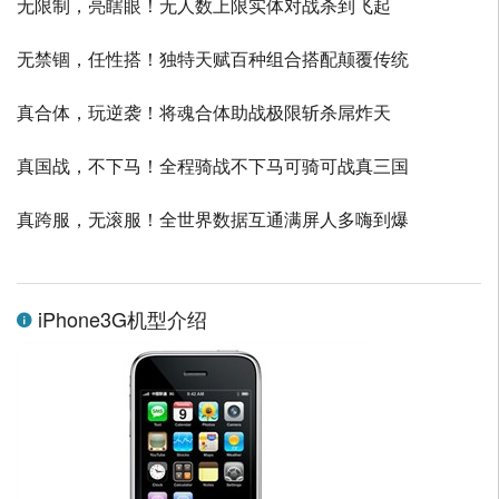
无限制，亮瞎眼！无人数上限实体对战杀到飞起
无禁锢，任性搭！独特天赋百种组合搭配颠覆传统
真合体，玩逆袭！将魂合体助战极限斩杀屌炸天
真国战，不下马！全程骑战不下马可骑可战真三国
真跨服，无滚服！全世界数据互通满屏人多嗨到爆
iPhone3G机型介绍