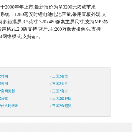
e3G于2008年年上市,最新报价为￥3200元搭载苹果
.1操作系统，1280毫安时锂电池电池容量,采用直板外观,支
持多触摸屏,3.5英寸 320x480像素主屏尺寸,支持MP3铃
铃声格式,2.0版支持 蓝牙,主:200万像素摄像头,支持
SM网络模式,支持gps。
2时间
三国2引擎
2官网
三国2关注
2官网更新
三国2官方
2音效
三国2破解版
2什么时候出
三国2金翎奖