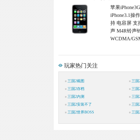
苹果iPhon
iPhone3
持 电容屏 支
声 M4R铃声
WCDMA/G
玩家热门关注
三国2截图
三国
三国2存档
三国
三国2内测
三国
三国2安装不了
三国
三国2世界BOSS
三国