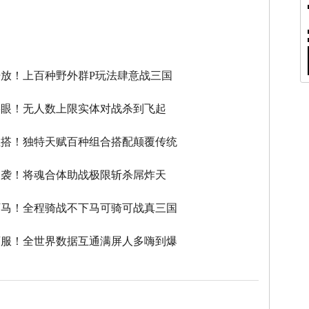
】
放！上百种野外群P玩法肆意战三国
瞎眼！无人数上限实体对战杀到飞起
性搭！独特天赋百种组合搭配颠覆传统
逆袭！将魂合体助战极限斩杀屌炸天
下马！全程骑战不下马可骑可战真三国
滚服！全世界数据互通满屏人多嗨到爆