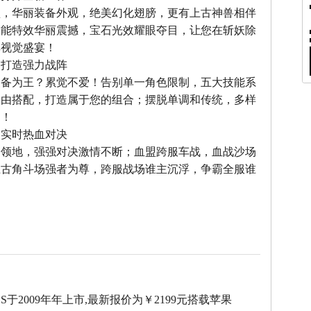
型，华丽装备外观，绝美幻化翅膀，更有上古神兽相伴
技能特效华丽震撼，宝石光效耀眼夺目，让您在斩妖除
享视觉盛宴！
，打造强力战阵
装备为王？累觉不爱！告别单一角色限制，五大技能系
自由搭配，打造属于您的组合；摆脱单调和传统，多样
力！
，实时热血对决
夺领地，强强对决激情不断；血盟跨服车战，血战沙场
上古角斗场强者为尊，跨服战场谁主沉浮，争霸全服谁
e3GS于2009年年上市,最新报价为￥2199元搭载苹果