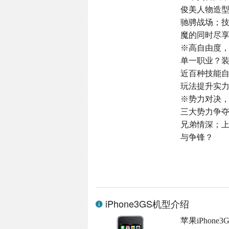
俊美人物造
驰骋战场；
魔的同时尽
※高自由度
单一职业？
近百种技能
玩法提升实
※势力对决
三大势力争
兄弟情深；
与争锋？
iPhone3GS机型介绍
苹果iPhon