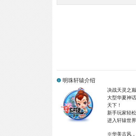
明珠轩辕介绍
决战天灵之
大型华夏神
天下！
新手玩家轻
进入轩辕世界
※华美古风