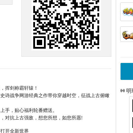
巅，挥剑称霸轩辕！
明
话史诗战争网游经典之作带你穿越时空，征战上古俯瞰
松上手，贴心福利轮番赠送。
，对抗上古强敌，想您所想，如您所愿!
，打开全新世界