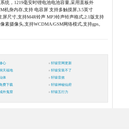
.1操作系统，1219毫安时锂电池电池容量,采用直板外
 RAM机身内存,支持 电容屏 支持多触摸屏,3.5英寸
像素主屏尺寸,支持M4R铃声 MP3铃声铃声格式,2.1版支持
0万像素摄像头,支持WCDMA/GSM网络模式,支持gps。
修心
轩辕官网更新
洞天福地
轩辕安装不了
仙体
轩辕音效
免费下载
轩辕神秘仙府
域外鬼窟
轩辕五行力