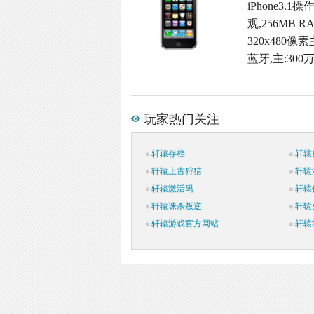
iPhone3
观,256MB
320x480
蓝牙,主:30
玩家热门关注
轩辕存档
轩辕
轩辕上古狩猎
轩辕
轩辕激活码
轩辕
轩辕诛杀叛逆
轩辕
轩辕游戏官方网站
轩辕