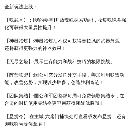
全新玩法上线：
【魂武堂】：
[
我的要塞
]
开放魂魄探索功能，收集魂魄并强
化可获得大量属性提升！
【神器冶炼】
:
神器冶炼后不仅可获得更拉风的武器外观，
还将获得更强力的神器效果！
【无尽之塔】
:
展示生存能力和战斗技巧的极限挑战。
【阵营联盟】
:
国公可充分发挥外交手段，善加利用联盟功
能，改善劣势，实现以少胜多，创造胜利奇迹！
【团队集结】
:
国公和军团都督每周可免费领取集结令，在
合适的时机使用集结令更容易获得团战优胜哦！
【悬赏令】
:
在主城
-
六扇门捕快处可查看或发布悬赏，还有
趣味称号等你拿哟！