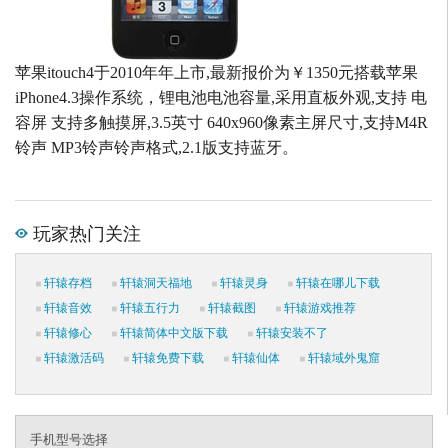
苹果itouch4于2010年年上市,最新报价为￥1350元搭载苹果
iPhone4.3操作系统，锂电池电池容量,采用直板外观,支持 电
容屏 支持多触摸屏,3.5英寸 640x960像素主屏尺寸,支持M4R
铃声 MP3铃声铃声格式,2.1版支持蓝牙。
玩家热门关注
轩辕存档
轩辕洞天福地
轩辕灵身
轩辕在哪儿下载
轩辕音效
轩辕五行力
轩辕截图
轩辕游戏推荐
轩辕修心
轩辕简体中文版下载
轩辕安装不了
轩辕激活码
轩辕免费下载
轩辕仙体
轩辕域外鬼窟
手机型号选择