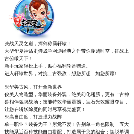
决战天灵之巅，挥剑称霸轩辕！
大型华夏神话史诗战争网游经典之作带你穿越时空，征战上
古俯瞰天下！
新手玩家轻松上手，贴心福利轮番赠送。
进入轩辕世界，对抗上古强敌，想您所想，如您所愿!
※华美古风，打开全新世界
俊美人物造型，华丽装备外观，绝美幻化翅膀，更有上古神
兽相伴驰骋战场；技能特效华丽震撼，宝石光效耀眼夺目，
让您在斩妖除魔的同时尽享视觉盛宴！
※高自由度，打造强力战阵
单一职业？装备为王？累觉不爱！告别单一角色限制，五大
技能系近百种技能自由搭配，打造属于您的组合；摆脱单调