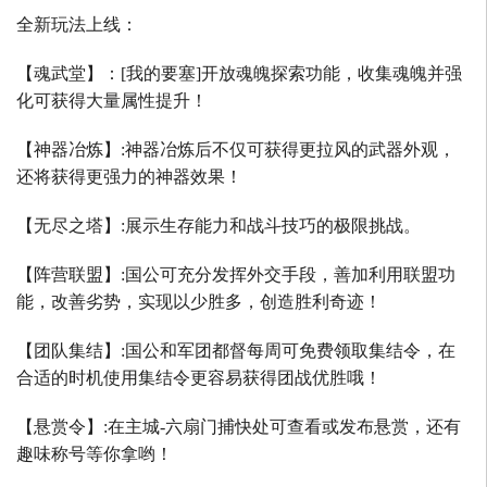
全新玩法上线：
【魂武堂】：
[
我的要塞
]
开放魂魄探索功能，收集魂魄并强
化可获得大量属性提升！
【神器冶炼】
:
神器冶炼后不仅可获得更拉风的武器外观，
还将获得更强力的神器效果！
【无尽之塔】
:
展示生存能力和战斗技巧的极限挑战。
【阵营联盟】
:
国公可充分发挥外交手段，善加利用联盟功
能，改善劣势，实现以少胜多，创造胜利奇迹！
【团队集结】
:
国公和军团都督每周可免费领取集结令，在
合适的时机使用集结令更容易获得团战优胜哦！
【悬赏令】
:
在主城
-
六扇门捕快处可查看或发布悬赏，还有
趣味称号等你拿哟！