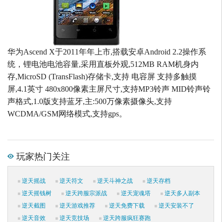
华为Ascend X于2011年年上市,搭载安卓Android 2.2操作系
统，锂电池电池容量,采用直板外观,512MB RAM机身内
存,MicroSD (TransFlash)存储卡,支持 电容屏 支持多触摸
屏,4.1英寸 480x800像素主屏尺寸,支持MP3铃声 MID铃声铃
声格式,1.0版支持蓝牙,主:500万像素摄像头,支持
WCDMA/GSM网络模式,支持gps。
玩家热门关注
逆天摇战
逆天符文
逆天斗神之战
逆天存档
逆天摇钱树
逆天跨服宗派战
逆天宠魂塔
逆天多人副本
逆天截图
逆天游戏推荐
逆天免费下载
逆天安装不了
逆天音效
逆天竞技场
逆天跨服疯狂赛跑