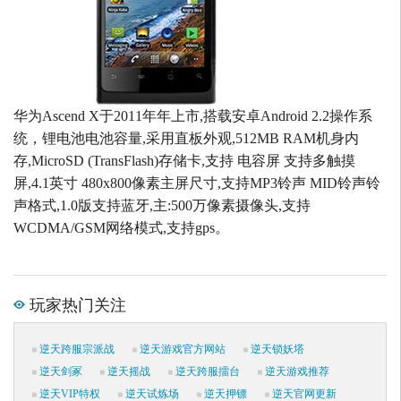
华为Ascend X于2011年年上市,搭载安卓Android 2.2操作系
统，锂电池电池容量,采用直板外观,512MB RAM机身内
存,MicroSD (TransFlash)存储卡,支持 电容屏 支持多触摸
屏,4.1英寸 480x800像素主屏尺寸,支持MP3铃声 MID铃声铃
声格式,1.0版支持蓝牙,主:500万像素摄像头,支持
WCDMA/GSM网络模式,支持gps。
玩家热门关注
逆天跨服宗派战
逆天游戏官方网站
逆天锁妖塔
逆天剑冢
逆天摇战
逆天跨服擂台
逆天游戏推荐
逆天VIP特权
逆天试炼场
逆天押镖
逆天官网更新