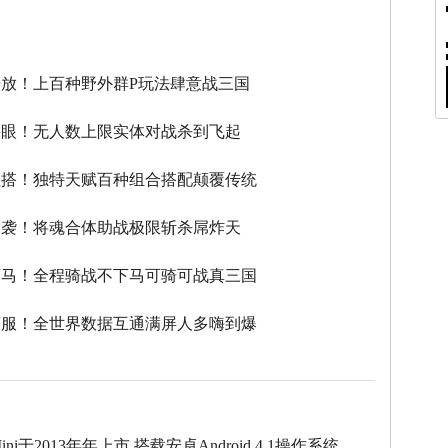
】
放！上百种野外群P玩法肆意战三国
瞎眼！无人数上限实体对战杀到飞起
性搭！独特天赋百种组合搭配颠覆传统
逆袭！将魂合体助战极限斩杀屌炸天
下马！全程骑战不下马可骑可战真三国
滚服！全世界数据互通满屏人多嗨到爆
 Mini于2013年年上市,搭载安卓Android 4.1操作系统，