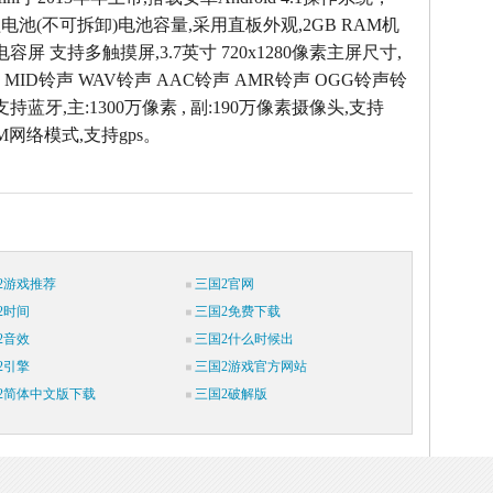
锂电池(不可拆卸)电池容量,采用直板外观,2GB RAM机
容屏 支持多触摸屏,3.7英寸 720x1280像素主屏尺寸,
 MID铃声 WAV铃声 AAC铃声 AMR铃声 OGG铃声铃
支持蓝牙,主:1300万像素 , 副:190万像素摄像头,支持
SM网络模式,支持gps。
2游戏推荐
三国2官网
2时间
三国2免费下载
2音效
三国2什么时候出
2引擎
三国2游戏官方网站
2简体中文版下载
三国2破解版