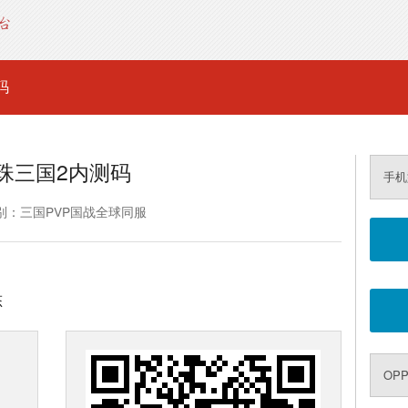
码
珠三国2内测码
手机
别：三国PVP国战全球同服
态
OPP