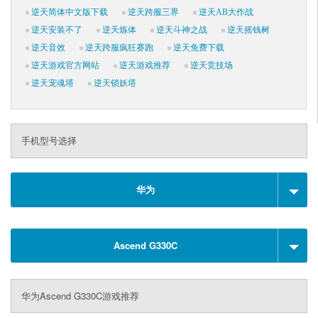
逆天简体中文版下载
逆天跨服三界
逆天AB大作战
逆天安装不了
逆天炼体
逆天斗神之战
逆天摇钱树
逆天音效
逆天跨服疯狂赛跑
逆天免费下载
逆天游戏官方网站
逆天游戏推荐
逆天竞技场
逆天宠魂塔
逆天锁妖塔
手机型号选择
华为
Ascend G330C
华为Ascend G330C游戏推荐