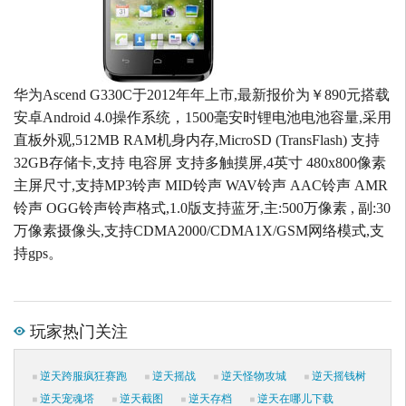
华为Ascend G330C于2012年年上市,最新报价为￥890元搭载
安卓Android 4.0操作系统，1500毫安时锂电池电池容量,采用
直板外观,512MB RAM机身内存,MicroSD (TransFlash) 支持
32GB存储卡,支持 电容屏 支持多触摸屏,4英寸 480x800像素
主屏尺寸,支持MP3铃声 MID铃声 WAV铃声 AAC铃声 AMR
铃声 OGG铃声铃声格式,1.0版支持蓝牙,主:500万像素 , 副:30
万像素摄像头,支持CDMA2000/CDMA1X/GSM网络模式,支
持gps。
玩家热门关注
逆天跨服疯狂赛跑
逆天摇战
逆天怪物攻城
逆天摇钱树
逆天宠魂塔
逆天截图
逆天存档
逆天在哪儿下载