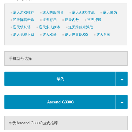
逆天游戏推荐
逆天跨服擂台
逆天AB大作战
逆天修为
逆天阵营击杀
逆天存档
逆天内丹
逆天押镖
逆天锁妖塔
逆天多人副本
逆天跨服宗派战
逆天免费下载
逆天双修
逆天世界BOSS
逆天音效
手机型号选择
华为
Ascend G330C
华为Ascend G330C游戏推荐