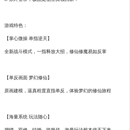
游戏特色：
【掌心微操 单指逆天】
全新战斗模式，一指释放大招，修仙修魔易如反掌
【单反画面 梦幻修仙】
原画建模，逼真程度直指单反，体验梦幻的修仙旅程
【海量系统 玩法随心】
押镖、双修、结婚、跨服战，海量玩法根本停不下来