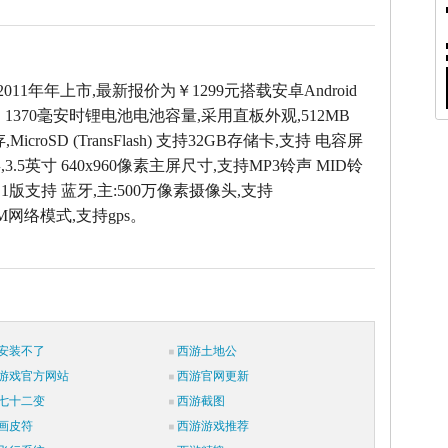
2011年年上市,最新报价为￥1299元搭载安卓Android
，1370毫安时锂电池电池容量,采用直板外观,512MB
icroSD (TransFlash) 支持32GB存储卡,支持 电容屏
.5英寸 640x960像素主屏尺寸,支持MP3铃声 MID铃
.1版支持 蓝牙,主:500万像素摄像头,支持
SM网络模式,支持gps。
安装不了
西游土地公
游戏官方网站
西游官网更新
七十二变
西游截图
画皮符
西游游戏推荐