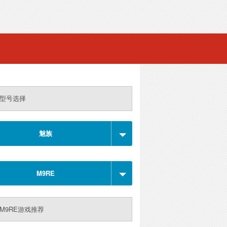
型号选择
魅族
M9RE
M9RE游戏推荐