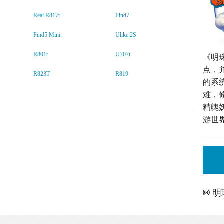
Real R817t
Find7
Find5 Mini
Ulike 2S
R801t
U707t
《明
点，
R823T
R819
的系
难，
精魄
游世
明