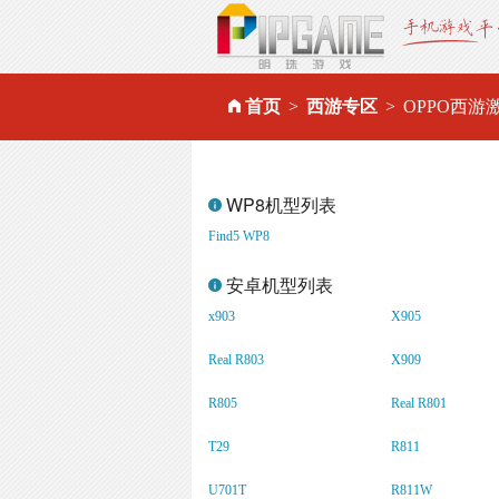
首页
西游专区
OPPO西游
WP8机型列表
Find5 WP8
安卓机型列表
x903
X905
Real R803
X909
R805
Real R801
T29
R811
U701T
R811W