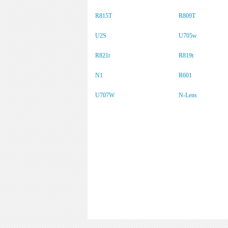
R815T
R809T
U2S
U705w
R821t
R819t
N1
R601
U707W
N-Lens