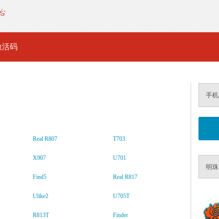
激活码
手机
Real R807
T703
X907
U701
明珠
Find5
Real R817
Ulike2
U705T
R813T
Finder