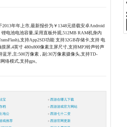
T于2013年年上市,最新报价为￥1348元搭载安卓Android
，锂电池电池容量,采用直板外观,512MB RAM机身内
 (TransFlash),支持App2SD功能 支持32GB存储卡,支持 电
摸屏,4英寸 480x800像素主屏尺寸,支持MP3铃声铃声
持蓝牙,主:500万像素 , 副:30万像素摄像头,支持TD-
M网络模式,支持gps。
法宝
西游在哪儿下载
存档
西游游戏官方网站
土地公
西游七十二变
游戏推荐
西游官网更新