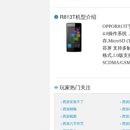
R813T机型介绍
OPPOR813
4.0操作系统
存,MicroSD
容屏 支持多触
格式,1.0版支
SCDMA/GS
玩家热门关注
西游安装不了
西游
西游精魄
西游
西游截图
西游
西游六字符咒
西游