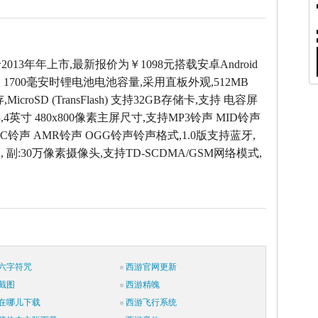
t于2013年年上市,最新报价为￥1098元搭载安卓Android
，1700毫安时锂电池电池容量,采用直板外观,512MB
icroSD (TransFlash) 支持32GB存储卡,支持 电容屏
4英寸 480x800像素主屏尺寸,支持MP3铃声 MID铃声
AC铃声 AMR铃声 OGG铃声铃声格式,1.0版支持蓝牙,
 , 副:30万像素摄像头,支持TD-SCDMA/GSM网络模式,
六字符咒
西游官网更新
截图
西游精魄
在哪儿下载
西游飞行系统