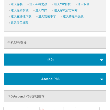
逆天存档
逆天斗神之战
逆天VIP特权
逆天双修
逆天怪物攻城
逆天布阵
逆天游戏官方网站
逆天在哪儿下载
逆天安装不了
逆天跨服宗派战
逆天寻宝探险
手机型号选择
华为
Ascend P6S
华为Ascend P6S游戏推荐