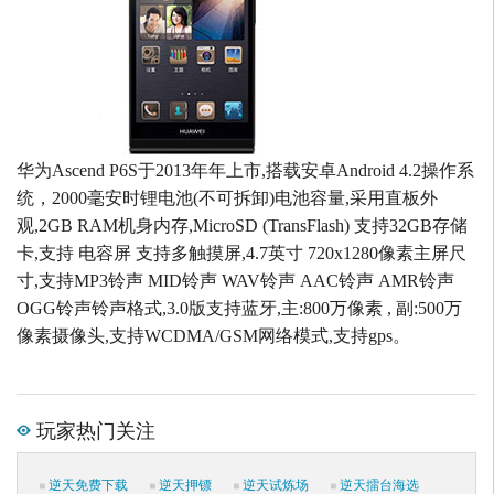
华为Ascend P6S于2013年年上市,搭载安卓Android 4.2操作系
统，2000毫安时锂电池(不可拆卸)电池容量,采用直板外
观,2GB RAM机身内存,MicroSD (TransFlash) 支持32GB存储
卡,支持 电容屏 支持多触摸屏,4.7英寸 720x1280像素主屏尺
寸,支持MP3铃声 MID铃声 WAV铃声 AAC铃声 AMR铃声
OGG铃声铃声格式,3.0版支持蓝牙,主:800万像素 , 副:500万
像素摄像头,支持WCDMA/GSM网络模式,支持gps。
玩家热门关注
逆天免费下载
逆天押镖
逆天试炼场
逆天擂台海选