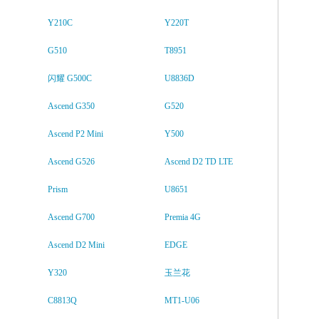
Y210C
Y220T
G510
T8951
闪耀 G500C
U8836D
Ascend G350
G520
Ascend P2 Mini
Y500
Ascend G526
Ascend D2 TD LTE
Prism
U8651
Ascend G700
Premia 4G
Ascend D2 Mini
EDGE
Y320
玉兰花
C8813Q
MT1-U06