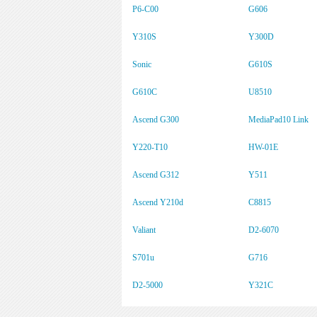
P6-C00
G606
Y310S
Y300D
Sonic
G610S
G610C
U8510
Ascend G300
MediaPad10 Link
Y220-T10
HW-01E
Ascend G312
Y511
Ascend Y210d
C8815
Valiant
D2-6070
S701u
G716
D2-5000
Y321C