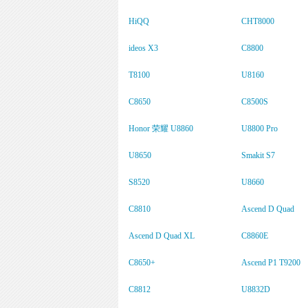
HiQQ
CHT8000
ideos X3
C8800
T8100
U8160
C8650
C8500S
Honor 荣耀 U8860
U8800 Pro
U8650
Smakit S7
S8520
U8660
C8810
Ascend D Quad
Ascend D Quad XL
C8860E
C8650+
Ascend P1 T9200
C8812
U8832D