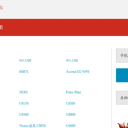
图
手机
W1-U00
W1-C00
H887L
Ascend D2 WP8
T8301
Pulse Mini
杀神
U8150
C8500
U8300
U8800
Vision 远见 C8850
G6600