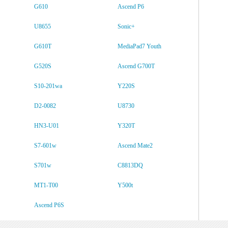
G610
Ascend P6
U8655
Sonic+
G610T
MediaPad7 Youth
G520S
Ascend G700T
S10-201wa
Y220S
D2-0082
U8730
HN3-U01
Y320T
S7-601w
Ascend Mate2
S701w
C8813DQ
MT1-T00
Y500t
Ascend P6S