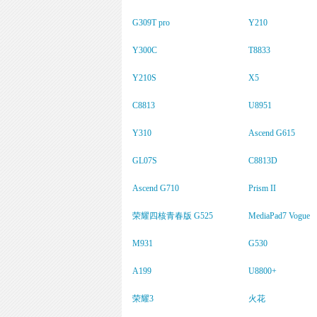
G309T pro
Y210
Y300C
T8833
Y210S
X5
C8813
U8951
Y310
Ascend G615
GL07S
C8813D
Ascend G710
Prism II
荣耀四核青春版 G525
MediaPad7 Vogue
M931
G530
A199
U8800+
荣耀3
火花