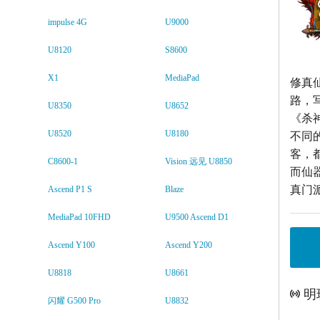
impulse 4G
U9000
U8120
S8600
X1
MediaPad
修真
路，
U8350
U8652
《杀
U8520
U8180
不同
客，
C8600-1
Vision 远见 U8850
而仙
真门
Ascend P1 S
Blaze
MediaPad 10FHD
U9500 Ascend D1
Ascend Y100
Ascend Y200
U8818
U8661
明
闪耀 G500 Pro
U8832