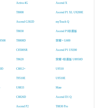
Activa 4G
Ascend X
T8008
Ascend P1 XL U9200E
Ascend G302D
myTouch Q
T8830
Ascend P1联通版
508
T8808D
荣耀+ G600
C8500SR
Ascend P1 U9200
T8620
荣耀+联通版 U8950D
0D
C8812+
U9510
T9510E
U9510E
p
U8833
Mate
C8826D
Ascend D1 Q
Ascend P2
T8830 Pro