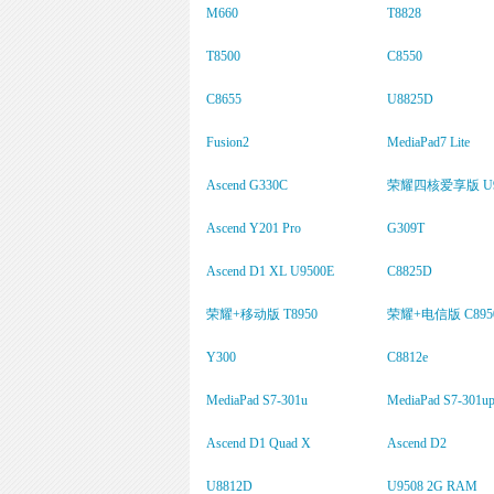
M660
T8828
T8500
C8550
C8655
U8825D
Fusion2
MediaPad7 Lite
Ascend G330C
荣耀四核爱享版 U9
Ascend Y201 Pro
G309T
Ascend D1 XL U9500E
C8825D
荣耀+移动版 T8950
荣耀+电信版 C895
Y300
C8812e
MediaPad S7-301u
MediaPad S7-301u
Ascend D1 Quad X
Ascend D2
U8812D
U9508 2G RAM