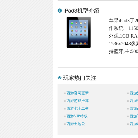
iPad3机型介绍
苹果iPad3于
作系统，11
外观,1GB 
1536x204
持蓝牙,主:50
玩家热门关注
西游官网更新
西游
西游游戏推荐
西游
西游七十二变
西游
西游VIP特权
西游
西游土地公
西游