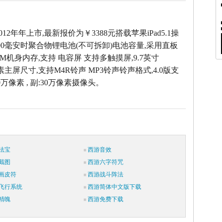
2012年年上市,最新报价为￥3388元搭载苹果iPad5.1操
500毫安时聚合物锂电池(不可拆卸)电池容量,采用直板
RAM机身内存,支持 电容屏 支持多触摸屏,9.7英寸
8像素主屏尺寸,支持M4R铃声 MP3铃声铃声格式,4.0版支
0万像素 , 副:30万像素摄像头。
法宝
西游音效
截图
西游六字符咒
画皮符
西游战斗阵法
飞行系统
西游简体中文版下载
精魄
西游免费下载