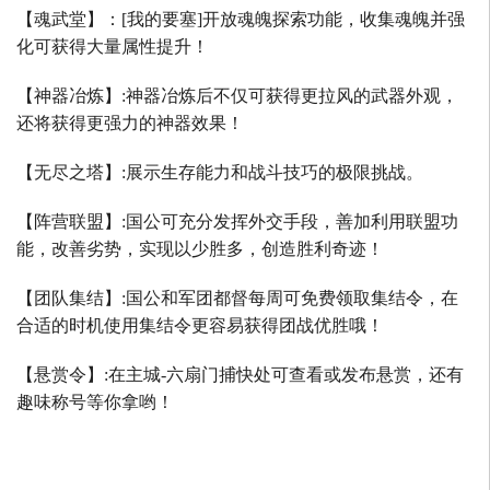
【魂武堂】：
[
我的要塞
]
开放魂魄探索功能，收集魂魄并强
化可获得大量属性提升！
【神器冶炼】
:
神器冶炼后不仅可获得更拉风的武器外观，
还将获得更强力的神器效果！
【无尽之塔】
:
展示生存能力和战斗技巧的极限挑战。
【阵营联盟】
:
国公可充分发挥外交手段，善加利用联盟功
能，改善劣势，实现以少胜多，创造胜利奇迹！
【团队集结】
:
国公和军团都督每周可免费领取集结令，在
合适的时机使用集结令更容易获得团战优胜哦！
【悬赏令】
:
在主城
-
六扇门捕快处可查看或发布悬赏，还有
趣味称号等你拿哟！